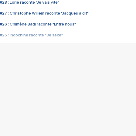
28 : Lorie raconte "Je vais vite"
#27 : Christophe Willem raconte "Jacques a dit"
#26 : Chimène Badi raconte "Entre nous"
#25 : Indochine raconte "3e sexe"
#24 : Zaho raconte "C'est chelou"
#23 : Patrick Bruel raconte "Au café des délices"
#22 : Kyo raconte "Le chemin"
#21 : Nolwenn Leroy raconte "Cassé"
#20 : Patrick Hernandez raconte "Born to be alive"
#19 : Lorie raconte "Près de moi"
#18 : Michael Jones raconte "A nos actes manqués" (avec Jean-Jacque
#17 : Khaled raconte "Aïcha"
#16 : Corneille raconte "Parce qu'on vient de loin"