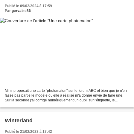
Publié le 09/02/2024 à 17:59
Par
gervaise86
Mimi proposait une carte "photomaton" sur le forum ABC et bien que je n'en
fasse pas partie le modèle qu'elle a réalisé m'a donné envie de faire une.
Sur la seconde j'ai corrigé numériquement un oubli sur l'étiquette, le
trouverez-vous ? Et la dernière...
Winterland
Publié le 21/02/2023 à 17:42