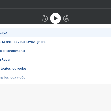
 DayZ
 a 13 ans (et vous l'avez ignoré)
e (littéralement)
im Rayan
 toutes les règles
s les jeux vidéo
us choquant de Rockstar ? - Le scandale BULLY
e plus moche de Steam
du RÊVE tourne au CAUCHEMAR