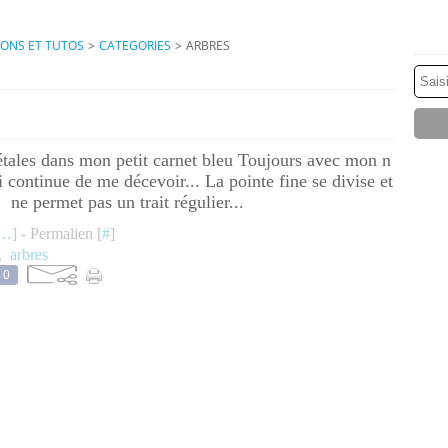
IONS ET TUTOS
>
CATEGORIES
>
ARBRES
étales dans mon petit carnet bleu Toujours avec mon n
continue de me décevoir... La pointe fine se divise et
ne permet pas un trait régulier...
…
]
- Permalien [
#
]
,
arbres
0