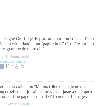
ier ligné Graffiti girls (cadeau du tournoi). Une décou
and à winterland et un "papier bois" récupéré sur le p
rogramme de notre ciné.
 [
…
]
- Permalien [
#
]
eu mauve
,
ombre
0
ière de la collection "Matins frileux" que je ne me suis
uper tellement je l'aime ainsi, j'y ai juste ajouté quelq
 choses. Une page pour ma DT L'encre et L'image .
[
…
]
- Permalien [
#
]