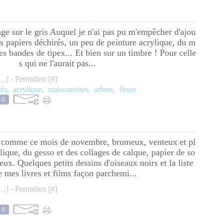
e sur le gris Auquel je n'ai pas pu m'empêcher d'ajou
its papiers déchirés, un peu de peinture acrylique, du m
s bandes de tipex... Et bien sur un timbre ! Pour celle
s qui ne l'aurait pas...
…
]
- Permalien [
#
]
rés
,
acrylique
,
maisonnettes
,
arbres
,
fleurs
0
comme ce mois de novembre, brumeux, venteux et pl
lique, du gesso et des collages de calque, papier de so
eux. Quelques petits dessins d'oiseaux noirs et la liste
e mes livres et films façon parchemi...
…
]
- Permalien [
#
]
0