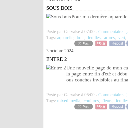
SOUS BOIS
Pour ma dernière aquarelle 
Posté par Gervaise à 07:00 -
Commentaires [
Tags:
aquarelle
,
bois
,
feuilles
,
arbres
,
vert
Repost
3 octobre 2024
ENTRE 2
Une nouvelle page de mon carn
la page entre fin d'été et dé
ous couches invisibles au fin
Posté par Gervaise à 05:00 -
Commentaires [
Tags:
mixed média
,
coulures
,
fleurs
,
feuille
Repost