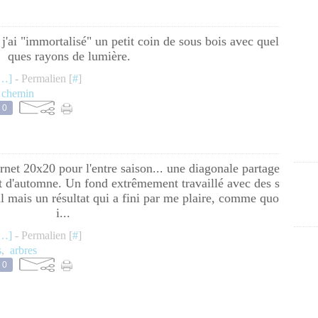
j'ai "immortalisé" un petit coin de sous bois avec quel
ques rayons de lumière.
…
]
- Permalien [
#
]
,
chemin
0
et 20x20 pour l'entre saison... une diagonale partage
but d'automne. Un fond extrêmement travaillé avec des s
al mais un résultat qui a fini par me plaire, comme quo
i...
…
]
- Permalien [
#
]
s
,
arbres
0