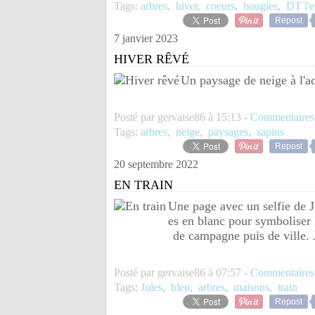
Tags:
arbres
,
hiver
,
coeurs
,
bougies
,
DT l'e
Repost
7 janvier 2023
HIVER RÊVÉ
Un paysage de neige à l'a
Posté par gervaise86 à 15:13 -
Commentaires
Tags:
arbres
,
neige
,
paysages
,
sapins
Repost
20 septembre 2022
EN TRAIN
Une page avec un selfie de Ju
es en blanc pour symboliser 
de campagne puis de ville. J
Posté par gervaise86 à 07:57 -
Commentaires
Tags:
Jules
,
bleu
,
arbres
,
maisons
,
train
Repost