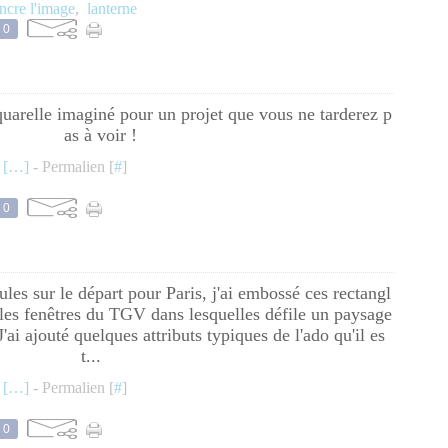
ncre l'image
,
lanterne
0
quarelle imaginé pour un projet que vous ne tarderez p
as à voir !
 [
…
]
- Permalien [
#
]
0
les sur le départ pour Paris, j'ai embossé ces rectangl
les fenêtres du TGV dans lesquelles défile un paysage
'ai ajouté quelques attributs typiques de l'ado qu'il es
t...
 [
…
]
- Permalien [
#
]
0