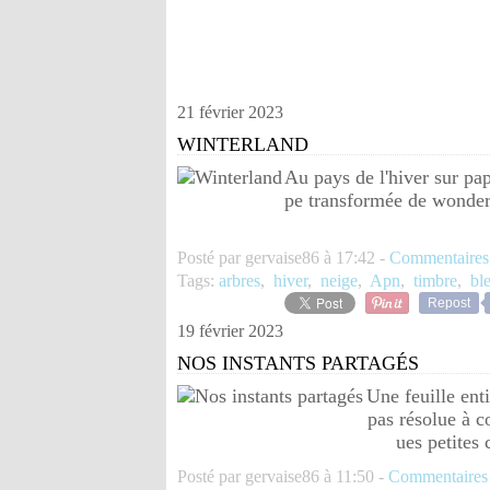
21 février 2023
WINTERLAND
Au pays de l'hiver sur pap
pe transformée de wonderl
Posté par gervaise86 à 17:42 -
Commentaires
Tags:
arbres
,
hiver
,
neige
,
Apn
,
timbre
,
bl
Repost
19 février 2023
NOS INSTANTS PARTAGÉS
Une feuille ent
pas résolue à co
ues petites
Posté par gervaise86 à 11:50 -
Commentaires 