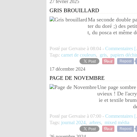
27 février 2025
GRIS BROUILLARD
Ma seconde double pag
ter du doré ;) des pet
t, du posca et même de
Posté par Gervaise à 08:04 -
Commentaires [
Tags:
carnet de couleurs
,
gris
,
papiers déchi
Repost
17 décembre 2024
PAGE DE NOVEMBRE
Une page sombre 
uvieux ! De l'acry
ie et textile brum
d
Posté par Gervaise à 07:00 -
Commentaires [
Tags:
journal 2024
,
arbres
,
mixed média
Repost
26 novembre 2024