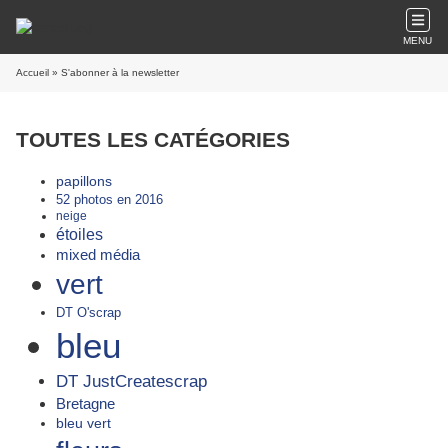
MENU
Accueil
» S'abonner à la newsletter
TOUTES LES CATÉGORIES
papillons
52 photos en 2016
neige
étoiles
mixed média
vert
DT O'scrap
bleu
DT JustCreatescrap
Bretagne
bleu vert