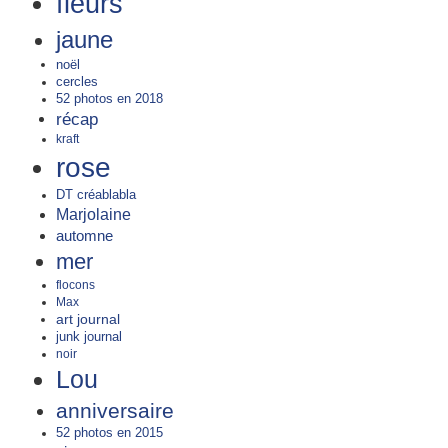
fleurs
jaune
noël
cercles
52 photos en 2018
récap
kraft
rose
DT créablabla
Marjolaine
automne
mer
flocons
Max
art journal
junk journal
noir
Lou
anniversaire
52 photos en 2015