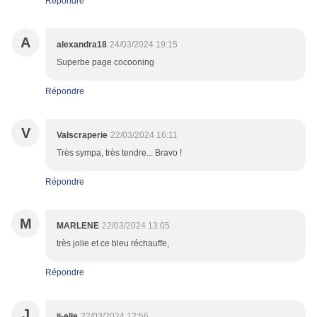
Répondre
A
alexandra18
24/03/2024 19:15
Superbe page cocooning
Répondre
V
Valscraperie
22/03/2024 16:11
Très sympa, très tendre... Bravo !
Répondre
M
MARLENE
22/03/2024 13:05
très jolie et ce bleu réchauffe,
Répondre
J
ji-elle
22/03/2024 12:56