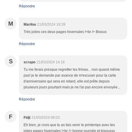
Répondre
M
Marilou
21/03/2024 18:39
Très jolies ces deux pages hivernales !<br /> Bisous
Répondre
S
scrapo
21/03/2024 14:16
Tu me ferais presque regretter les frimas... non quand même
pas! je te demande par avance de m'excuser pour ta carte
d'anniversaire qui sera en retard, elle est prête depuis
plusieurs jours pourtant mais je ne l'ai pas encore envoyée...
Répondre
F
Fidji
21/03/2024 08:03
Eh bien, je crois que tu as fais venir le printemps avec tes
jolies pages hivernales !<br /> bonne journée et bisouxxx