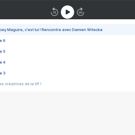
bey Maguire, c'est lui ! Rencontre avec Damien Witecka
e 6
e 5
e 4
e 3
s créatrices de la VF !
e 2
e 1
e Mektoub My Love arrive enfin ! Rencontre avec Shaïn Boumedine et Sal
i : après Toni en famille