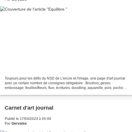
Toujours pour les défis du NSD de L'encre et l'image, une page d'art journal
avec un certain nombre de consignes obligatoire : Brushos; gesso;
embossage; feuilles/fleurs; fluo; écritures; doodling; aquarelle; pois; pochoir;
tampons. Il y a des choses...
Carnet d'art journal
Publié le 17/04/2024 à 05:00
Par
Gervaise