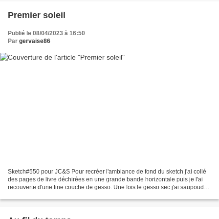
Premier soleil
Publié le 08/04/2023 à 16:50
Par
gervaise86
Sketch#550 pour JC&S Pour recréer l'ambiance de fond du sketch j'ai collé
des pages de livre déchirées en une grande bande horizontale puis je l'ai
recouverte d'une fine couche de gesso. Une fois le gesso sec j'ai saupoudré
mes brushos dans de l'eau brumisée....