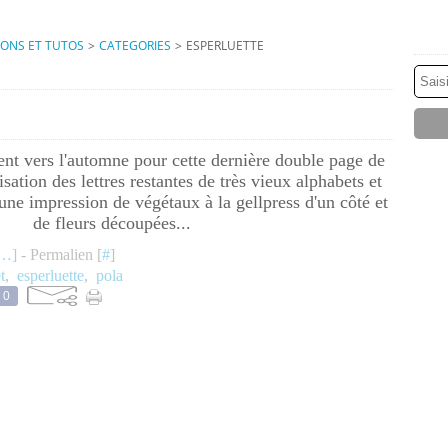
IONS ET TUTOS
>
CATEGORIES
>
ESPERLUETTE
ent vers l'automne pour cette dernière double page de
isation des lettres restantes de très vieux alphabets et
 une impression de végétaux à la gellpress d'un côté et
de fleurs découpées...
…
]
- Permalien [
#
]
t
,
esperluette
,
pola
0