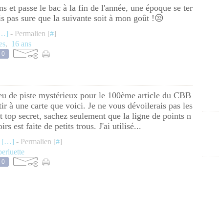
ns et passe le bac à la fin de l'année, une époque se ter
is pas sure que la suivante soit à mon goût !😒
…
]
- Permalien [
#
]
es
,
16 ans
0
eu de piste mystérieux pour le 100ème article du CBB
ir à une carte que voici. Je ne vous dévoilerais pas les
t top secret, sachez seulement que la ligne de points n
oirs est faite de petits trous. J'ai utilisé...
 [
…
]
- Permalien [
#
]
perluette
0