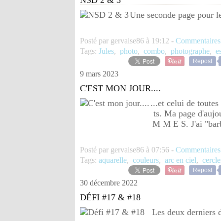
NSD 2 & 3
Une seconde page pour le
Posté par gervaise86 à 19:12 -
Commentaires
Tags:
Jules
,
photo
,
combo
,
photographe
,
e
Repost
9 mars 2023
C'EST MON JOUR....
...et celui de toute
ts. Ma page d'auj
M M E S. J'ai "barb
Posté par gervaise86 à 07:56 -
Commentaires
Tags:
aquarelle
,
couleurs
,
arc en ciel
,
cercle
Repost
30 décembre 2022
DÉFI #17 & #18
Les deux derniers d