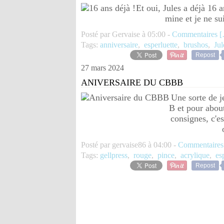
Et oui, Jules a déjà 16 a
mine et je ne su
Posté par Gervaise à 05:00 -
Commentaires [
Tags:
anniversaire
,
esperluette
,
brushos
,
Jul
Repost
27 mars 2024
ANIVERSAIRE DU CBBB
Une sorte de j
B et pour about
consignes, c'es
Posté par gervaise86 à 04:00 -
Commentaires
Tags:
gellpress
,
rouge
,
pince
,
acrylique
,
es
Repost