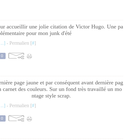
ur accueillir une jolie citation de Victor Hugo. Une pa
plémentaire pour mon junk d'été
…
]
- Permalien [
#
]
0
nière page jaune et par conséquent avant dernière pag
 carnet des couleurs. Sur un fond très travaillé un mo
ntage style scrap.
…
]
- Permalien [
#
]
0