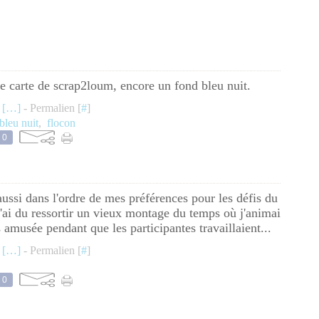
lie carte de scrap2loum, encore un fond bleu nuit.
 [
…
]
- Permalien [
#
]
bleu nuit
,
flocon
0
aussi dans l'ordre de mes préférences pour les défis du
'ai du ressortir un vieux montage du temps où j'animai
is amusée pendant que les participantes travaillaient...
 [
…
]
- Permalien [
#
]
0