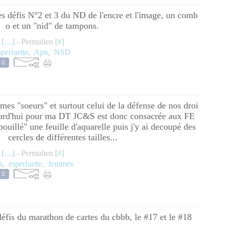
s défis N°2 et 3 du ND de l'encre et l'image, un comb
o et un "nid" de tampons.
 [
…
]
- Permalien [
#
]
sperluette
,
Apn
,
NSD
0
s mes "soeurs" et surtout celui de la défense de nos droi
ourd'hui pour ma DT JC&S est donc consacrée aux FE
ouillé" une feuille d'aquarelle puis j'y ai decoupé des
cercles de différentes tailles...
 [
…
]
- Permalien [
#
]
s
,
esperluette
,
femmes
0
éfis du marathon de cartes du cbbb, le #17 et le #18