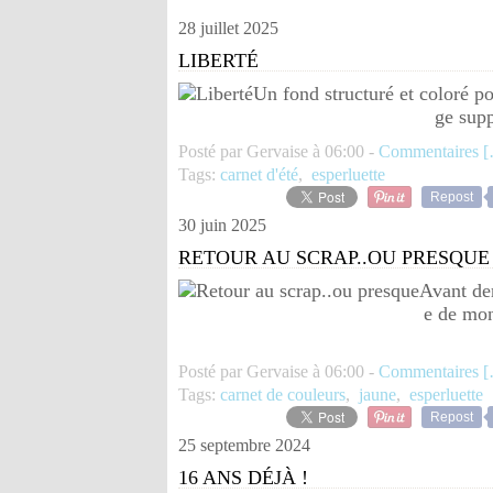
28 juillet 2025
LIBERTÉ
Un fond structuré et coloré po
ge sup
Posté par Gervaise à 06:00 -
Commentaires [
Tags:
carnet d'été
,
esperluette
Repost
30 juin 2025
RETOUR AU SCRAP..OU PRESQUE
Avant der
e de mon
Posté par Gervaise à 06:00 -
Commentaires [
Tags:
carnet de couleurs
,
jaune
,
esperluette
Repost
25 septembre 2024
16 ANS DÉJÀ !