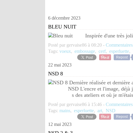
6 décembre 2023
BLEU NUIT
Inspirée d'une très jo
Posté par gervaise86 à 08:20 -
Commentaires
Tags:
voeux
,
embossage
,
cerf
,
esperluette
,
Repost
22 mai 2023
NSD 8
Dernière réalisée et dernière 
NSD L'encre et l'image, déjà j
s des ateliers et où je m'éta
Posté par gervaise86 à 15:46 -
Commentaires
Tags:
mains
,
esperluette
,
art
,
NSD
Repost
12 mai 2023