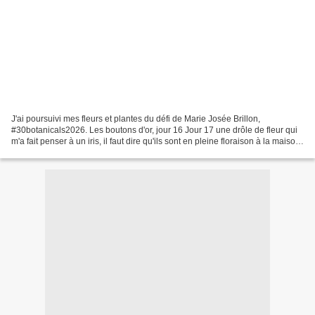
J'ai poursuivi mes fleurs et plantes du défi de Marie Josée Brillon,
#30botanicals2026. Les boutons d'or, jour 16 Jour 17 une drôle de fleur qui
m'a fait penser à un iris, il faut dire qu'ils sont en pleine floraison à la maison,
du coup j'en ai fait...