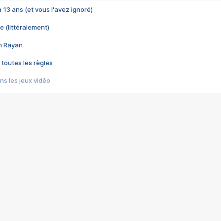
 a 13 ans (et vous l'avez ignoré)
e (littéralement)
im Rayan
 toutes les règles
s les jeux vidéo
us choquant de Rockstar ? - Le scandale BULLY
e plus moche de Steam
du RÊVE tourne au CAUCHEMAR
pendant 8 heures
it… à tort
umiliés par un jeu vidéo
ire - Final Fantasy 8