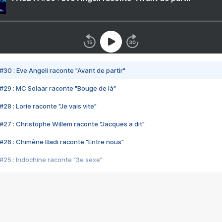
#30 : Eve Angeli raconte "Avant de partir"
#29 : MC Solaar raconte "Bouge de là"
28 : Lorie raconte "Je vais vite"
#27 : Christophe Willem raconte "Jacques a dit"
#26 : Chimène Badi raconte "Entre nous"
#25 : Indochine raconte "3e sexe"
#24 : Zaho raconte "C'est chelou"
#23 : Patrick Bruel raconte "Au café des délices"
#22 : Kyo raconte "Le chemin"