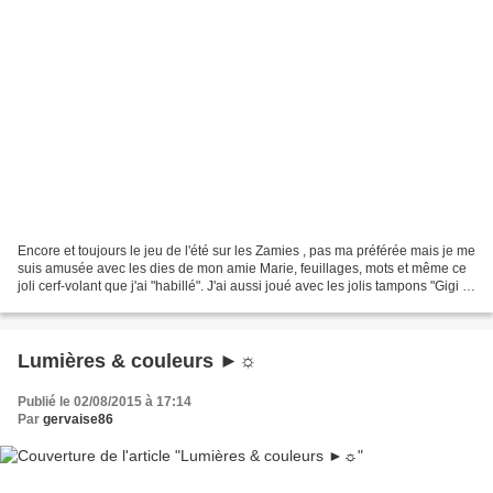
Encore et toujours le jeu de l'été sur les Zamies , pas ma préférée mais je me
suis amusée avec les dies de mon amie Marie, feuillages, mots et même ce
joli cerf-volant que j'ai "habillé". J'ai aussi joué avec les jolis tampons "Gigi et
moi" que m'a offert...
Lumières & couleurs ►☼
Publié le 02/08/2015 à 17:14
Par
gervaise86