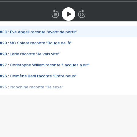
#30 : Eve Angeli raconte "Avant de partir"
#29 : MC Solaar raconte "Bouge de là"
28 : Lorie raconte "Je vais vite"
#27 : Christophe Willem raconte "Jacques a dit"
#26 : Chimène Badi raconte "Entre nous"
#25 : Indochine raconte "3e sexe"
#24 : Zaho raconte "C'est chelou"
#23 : Patrick Bruel raconte "Au café des délices"
#22 : Kyo raconte "Le chemin"
#21 : Nolwenn Leroy raconte "Cassé"