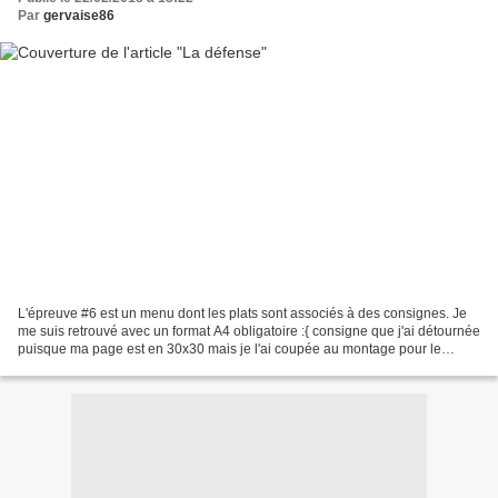
Par
gervaise86
L'épreuve #6 est un menu dont les plats sont associés à des consignes. Je
me suis retrouvé avec un format A4 obligatoire :{ consigne que j'ai détournée
puisque ma page est en 30x30 mais je l'ai coupée au montage pour le
tournoi. Le titre en chiffres faisait...