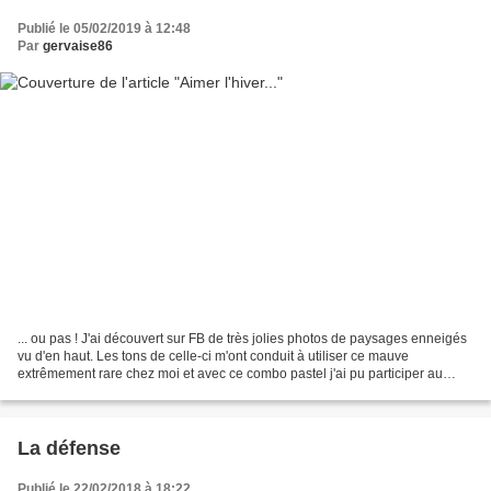
Publié le 05/02/2019 à 12:48
Par
gervaise86
... ou pas ! J'ai découvert sur FB de très jolies photos de paysages enneigés
vu d'en haut. Les tons de celle-ci m'ont conduit à utiliser ce mauve
extrêmement rare chez moi et avec ce combo pastel j'ai pu participer au
challenge de février sur CYW. Mais...
La défense
Publié le 22/02/2018 à 18:22