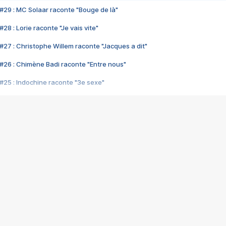
#29 : MC Solaar raconte "Bouge de là"
28 : Lorie raconte "Je vais vite"
#27 : Christophe Willem raconte "Jacques a dit"
#26 : Chimène Badi raconte "Entre nous"
#25 : Indochine raconte "3e sexe"
#24 : Zaho raconte "C'est chelou"
#23 : Patrick Bruel raconte "Au café des délices"
#22 : Kyo raconte "Le chemin"
#21 : Nolwenn Leroy raconte "Cassé"
#20 : Patrick Hernandez raconte "Born to be alive"
#19 : Lorie raconte "Près de moi"
#18 : Michael Jones raconte "A nos actes manqués" (avec Jean-Jacque