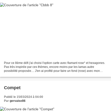
Pour ce 8ème défi j'ai choisi l'option carte avec flamant rose* et hexagones.
Pas très inspirée par ces thèmes, encore moins par les lamas autre
possibilité proposée.... J'en ai profité pour faire un fond (rose) avec mon
tampon maison arc en ciel. *mon...
Compet
Publié le 15/03/2024 à 04:00
Par
gervaise86