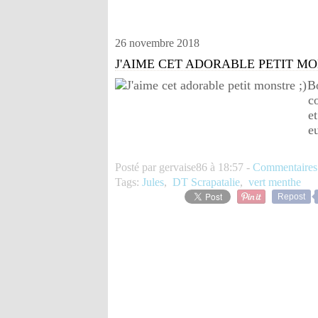
26 novembre 2018
J'AIME CET ADORABLE PETIT MO
Bo
c
et
e
Posté par gervaise86 à 18:57 -
Commentaires
Tags:
Jules
,
DT Scrapatalie
,
vert menthe
Repost