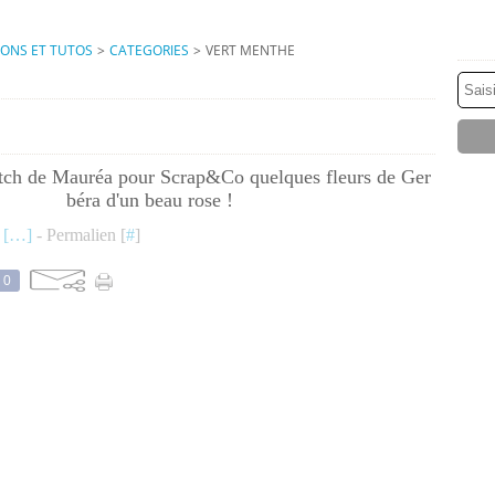
IONS ET TUTOS
>
CATEGORIES
>
VERT MENTHE
etch de Mauréa pour Scrap&Co quelques fleurs de Ger
béra d'un beau rose !
 [
…
]
- Permalien [
#
]
0