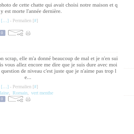
hoto de cette chatte qui avait choisi notre maison et q
 y est morte l'année dernière.
 [
…
]
- Permalien [
#
]
0
on scrap, elle m'a donné beaucoup de mal et je n'en sui
sais vous allez encore me dire que je suis dure avec moi
uestion de niveau c'est juste que je n'aime pas trop l
e...
 [
…
]
- Permalien [
#
]
laine
,
Romain
,
vert menthe
0