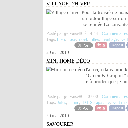
VILLAGE D'HIVER
Pour la troisième mais
un bidouillage sur un
ze teintée La suivant
Posté par gervaise86 à 14:44 -
Commentaires
Tags:
bleu
,
rose
,
noël
,
filles
,
feuillage
,
ver
Repost
29 mai 2019
MINI HOME DÉCO
J'ai reçu dans mon ki
"Green & Graphik" de
e à broder que je me
Posté par gervaise86 à 07:00 -
Commentaires
Tags:
Jules
,
jaune
,
DT Scrapatalie
,
vert me
Repost
20 mai 2019
SAVOURER