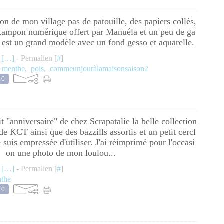
on de mon village pas de patouille, des papiers collés,
 tampon numérique offert par Manuéla et un peu de ga
e est un grand modèle avec un fond gesso et aquarelle.
 [
…
]
- Permalien [
#
]
t menthe
,
pois
,
commeunjouràlamaisonsaison2
0
t "anniversaire" de chez Scrapatalie la belle collection
 KCT ainsi que des bazzills assortis et un petit cercl
 suis empressée d'utiliser. J'ai réimprimé pour l'occasi
on une photo de mon loulou...
 [
…
]
- Permalien [
#
]
nthe
0