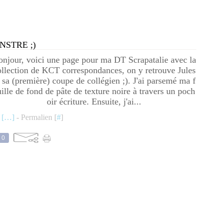
NSTRE ;)
njour, voici une page pour ma DT Scrapatalie avec la
ollection de KCT correspondances, on y retrouve Jules
 sa (première) coupe de collégien ;). J'ai parsemé ma f
uille de fond de pâte de texture noire à travers un poch
oir écriture. Ensuite, j'ai...
 [
…
]
- Permalien [
#
]
0