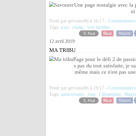
Une page nostalgie avec la p
ui
Posté par gervaise86 à 16:17 -
Commentaires
Tags:
rose
,
chatte
,
vert menthe
Repost
12 avril 2019
MA TRIBU
Page pour le défi 2 de passi
s pas du tout satisfaite, je 
même mais ce n'est pas une q
Posté par gervaise86 à 19:17 -
Commentaires
Tags:
anniversaire
,
rose
,
Clémentine
,
Marjo
Repost