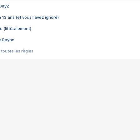
 DayZ
 a 13 ans (et vous l'avez ignoré)
e (littéralement)
im Rayan
 toutes les règles
s les jeux vidéo
us choquant de Rockstar ? - Le scandale BULLY
e plus moche de Steam
du RÊVE tourne au CAUCHEMAR
pendant 8 heures
it… à tort
umiliés par un jeu vidéo