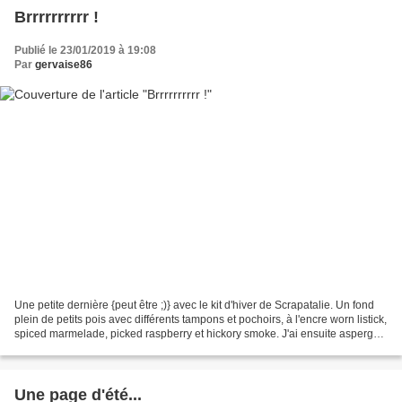
Brrrrrrrrrr !
Publié le 23/01/2019 à 19:08
Par
gervaise86
Une petite dernière {peut être ;)} avec le kit d'hiver de Scrapatalie. Un fond
plein de petits pois avec différents tampons et pochoirs, à l'encre worn listick,
spiced marmelade, picked raspberry et hickory smoke. J'ai ensuite aspergé
mon fond de gouttelettes...
Une page d'été...