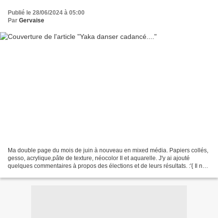
Publié le 28/06/2024 à 05:00
Par
Gervaise
Ma double page du mois de juin à nouveau en mixed média. Papiers collés,
gesso, acrylique,pâte de texture, néocolor II et aquarelle. J'y ai ajouté
quelques commentaires à propos des élections et de leurs résultats. :'{ Il ne
reste plus qu'à espérer.....