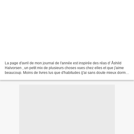
La page d'avril de mon journal de l'année est inspirée des réas d' Åshild
Halvorsen , un petit mix de plusieurs choses vues chez elles et que j'aime
beaucoup. Moins de livres lus que d'habitudes (j'ai sans doute mieux dormi)
mais des bons et même très...