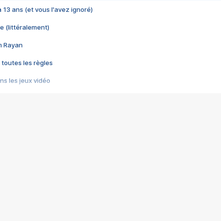
 a 13 ans (et vous l'avez ignoré)
e (littéralement)
im Rayan
 toutes les règles
s les jeux vidéo
us choquant de Rockstar ? - Le scandale BULLY
e plus moche de Steam
du RÊVE tourne au CAUCHEMAR
pendant 8 heures
it… à tort
umiliés par un jeu vidéo
ire - Final Fantasy 8