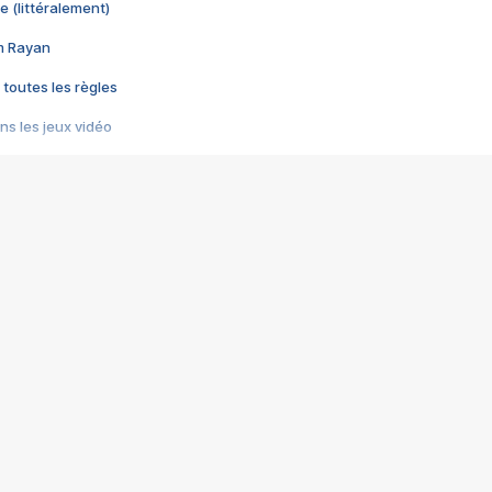
e (littéralement)
im Rayan
 toutes les règles
s les jeux vidéo
us choquant de Rockstar ? - Le scandale BULLY
e plus moche de Steam
du RÊVE tourne au CAUCHEMAR
pendant 8 heures
it… à tort
umiliés par un jeu vidéo
ire - Final Fantasy 8
ti un empire - Age of Empires
story DOFUS