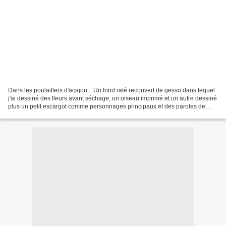
Dans les poulaillers d'acajou... Un fond raté recouvert de gesso dans lequel
j'ai dessiné des fleurs avant séchage, un oiseau imprimé et un autre dessiné
plus un petit escargot comme personnages principaux et des paroles de
Souchon pour relier le tout...