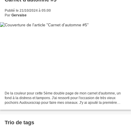
Publié le 21/10/2024 à 05:00
Par
Gervaise
De la couleur pour cette 5ème double page de mon carnet d'automne, un
fond à la distress et tampons. J'ai ressorti pour l'occasion de très vieux
pochoirs Audouxscrap pour faire mes oiseaux. J'y ai ajouté la première
phrase d'un poème de François Copp...
Trio de tags