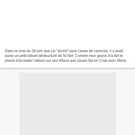
Dans la crop du 28 juin que j'ai "séché" pour cause de canicule, il y avait
aussi un petit album déstructuré de Ni.Net. Comme mon grand m'a fait le
plaisir d'accepter l'album sur ses 40ans que j'avais fait en Crop avec Marie,
j'ai profité de celui-ci...