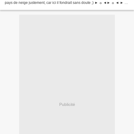
pays de neige justement, car ici il fondrait sans doute ;) ► ☼ ◄► ☼ ◄ ► ☼
◄ ► ☼ ◄ Et vous faites quoi...
Publicité