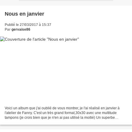
Nous en janvier
Publié le 27/03/2017 à 15:37
Par
gervaise86
Voici un album que j'ai oublié de vous montrer, je l'ai réalisé en janvier à
l'atelier de Fanny. C'est un très grand format,30x30 avec une multitude
tampons (je crois bien que je n'en ai pas utilisé la moitié) Un superbe
tampon "collage" sur la couverture...