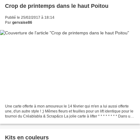
Crop de printemps dans le haut Poitou
Publié le 25/02/2017 à 18:14
Par
gervaise86
Une carte offerte à mon amoureux le 14 février qui m'en a lui aussi offerte
une, d'un autre style ! ;) Mêmes fleurs et feuilles pour un lift identique pour le
tournoi du Créablabla & Scrap&co La jolie carte à lifter * * * * * * * * Dans un
peu plus d'un...
Kits en couleurs