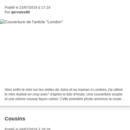
Publié le 23/07/2019 à 17:18
Par
gervaise86
Voici enfin le mini sur les visites de Jules et sa maman à Londres, j'ai utilisé
le mini réalisé en crop avec* d'après le tuto d'Anaïs. Une couverture souple
et une reliure cousue façon cahier. Cette première photo annonce la couleur
;) Un calque embossé...
Cousins
Publié le 04/07/2018 à 18:26