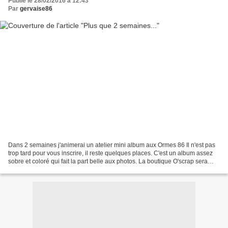
Publié le 28/02/2016 à 12:43
Par
gervaise86
Dans 2 semaines j'animerai un atelier mini album aux Ormes 86 Il n'est pas
trop tard pour vous inscrire, il reste quelques places. C'est un album assez
sobre et coloré qui fait la part belle aux photos. La boutique O'scrap sera
présente avec toutes ces...