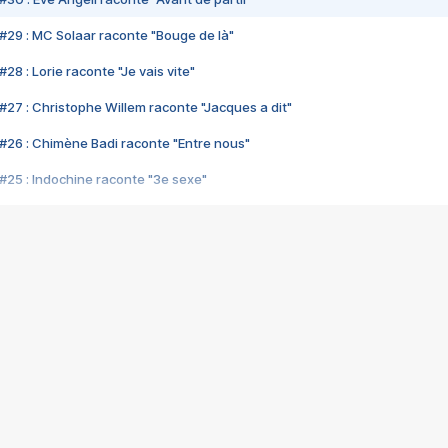
#29 : MC Solaar raconte "Bouge de là"
28 : Lorie raconte "Je vais vite"
#27 : Christophe Willem raconte "Jacques a dit"
#26 : Chimène Badi raconte "Entre nous"
#25 : Indochine raconte "3e sexe"
#24 : Zaho raconte "C'est chelou"
#23 : Patrick Bruel raconte "Au café des délices"
#22 : Kyo raconte "Le chemin"
#21 : Nolwenn Leroy raconte "Cassé"
#20 : Patrick Hernandez raconte "Born to be alive"
#19 : Lorie raconte "Près de moi"
#18 : Michael Jones raconte "A nos actes manqués" (avec Jean-Jacque