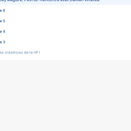
e 6
e 5
e 4
e 3
s créatrices de la VF !
e 2
e 1
e Mektoub My Love arrive enfin ! Rencontre avec Shaïn Boumedine et Sal
i : après Toni en famille
elle réalise le bouleversant Dites lui que je l'aime
ais ! Rencontre autour de Vie privée de Rebecca Zlotowski
 de Marguerite, Grave... Rencontre avec Ella Rumpf