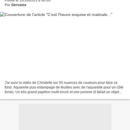
Publié le 10/10/2025 à 06:00
Par
Gervaise
J'ai suivi la vidéo de Christelle sur 50 nuances de couleurs pour faire ce
fond. Aquarelle puis estampage de feuilles avec de l'aquarelle pour un côté
fondu. Un très grand papillon multi encré et une pomme (il fallait un objet
insolite ;) ) et le poème...