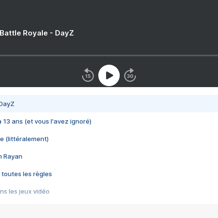
 Battle Royale - DayZ
 DayZ
 a 13 ans (et vous l'avez ignoré)
e (littéralement)
im Rayan
 toutes les règles
s les jeux vidéo
us choquant de Rockstar ? - Le scandale BULLY