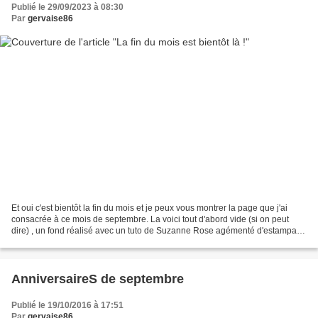
Publié le 29/09/2023 à 08:30
Par
gervaise86
Et oui c'est bientôt la fin du mois et je peux vous montrer la page que j'ai
consacrée à ce mois de septembre. La voici tout d'abord vide (si on peut
dire) , un fond réalisé avec un tuto de Suzanne Rose agémenté d'estampage
tons sur tons et noir et des...
AnniversaireS de septembre
Publié le 19/10/2016 à 17:51
Par
gervaise86