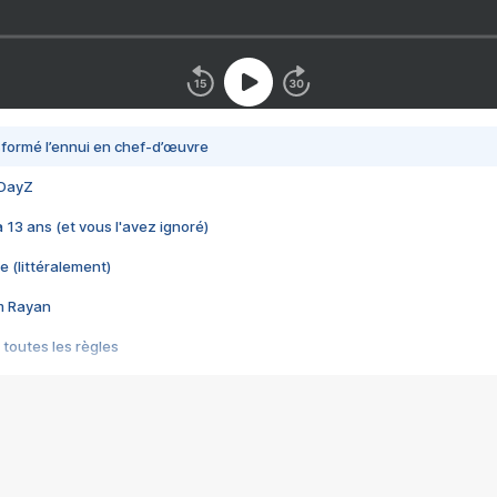
nsformé l’ennui en chef-d’œuvre
 DayZ
 a 13 ans (et vous l'avez ignoré)
e (littéralement)
im Rayan
 toutes les règles
s les jeux vidéo
us choquant de Rockstar ? - Le scandale BULLY
e plus moche de Steam