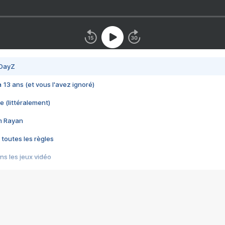
 DayZ
 a 13 ans (et vous l'avez ignoré)
e (littéralement)
im Rayan
 toutes les règles
s les jeux vidéo
us choquant de Rockstar ? - Le scandale BULLY
e plus moche de Steam
du RÊVE tourne au CAUCHEMAR