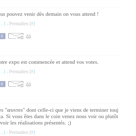
ous pouvez venir dès demain on vous attend !
…
]
- Permalien [
#
]
0
tre expo est commencée et attend vos votes.
…
]
- Permalien [
#
]
0
s "œuvres" dont celle-ci que je viens de terminer touj
a. Si vous êtes dans le coin venez nous voir ou plutôt
voir les réalisations présentés. ;)
…
]
- Permalien [
#
]