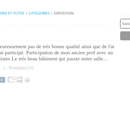
IONS ET TUTOS
>
CATEGORIES
>
EXPOSITION
ureusement pas de très bonne qualité ainsi que de l'at
'ai participé. Participation de mon ancien prof avec un
istes Le très beau bâtiment qui jouxte notre salle...
…
]
- Permalien [
#
]
0