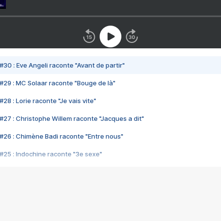
#30 : Eve Angeli raconte "Avant de partir"
#29 : MC Solaar raconte "Bouge de là"
28 : Lorie raconte "Je vais vite"
#27 : Christophe Willem raconte "Jacques a dit"
#26 : Chimène Badi raconte "Entre nous"
#25 : Indochine raconte "3e sexe"
#24 : Zaho raconte "C'est chelou"
#23 : Patrick Bruel raconte "Au café des délices"
#22 : Kyo raconte "Le chemin"