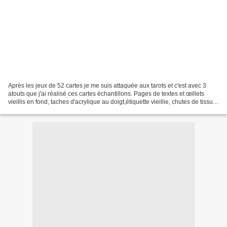
Après les jeux de 52 cartes je me suis attaquée aux tarots et c'est avec 3
atouts que j'ai réalisé ces cartes échantillons. Pages de textes et œillets
vieillis en fond, taches d'acrylique au doigt,étiquette vieillie, chutes de tissus
et coton à broder....