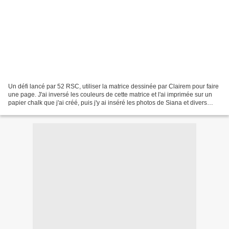
Un défi lancé par 52 RSC, utiliser la matrice dessinée par Clairem pour faire
une page. J'ai inversé les couleurs de cette matrice et l'ai imprimée sur un
papier chalk que j'ai créé, puis j'y ai inséré les photos de Siana et divers
embellissements. J'ai...