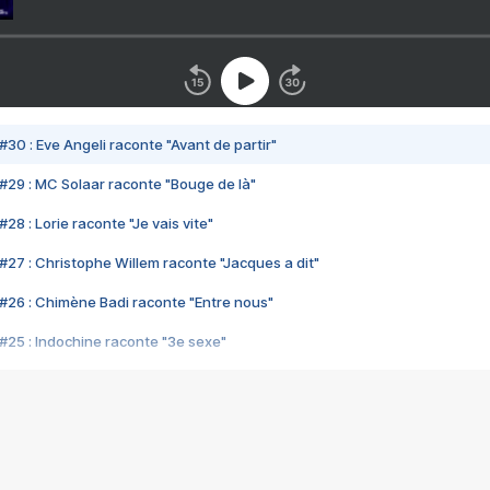
#30 : Eve Angeli raconte "Avant de partir"
#29 : MC Solaar raconte "Bouge de là"
28 : Lorie raconte "Je vais vite"
#27 : Christophe Willem raconte "Jacques a dit"
#26 : Chimène Badi raconte "Entre nous"
#25 : Indochine raconte "3e sexe"
#24 : Zaho raconte "C'est chelou"
#23 : Patrick Bruel raconte "Au café des délices"
#22 : Kyo raconte "Le chemin"