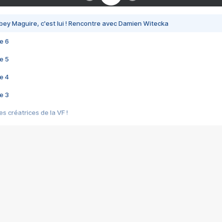
bey Maguire, c'est lui ! Rencontre avec Damien Witecka
e 6
e 5
e 4
e 3
s créatrices de la VF !
e 2
e 1
e Mektoub My Love arrive enfin ! Rencontre avec Shaïn Boumedine et Sal
i : après Toni en famille
elle réalise le bouleversant Dites lui que je l'aime
ais ! Rencontre autour de Vie privée de Rebecca Zlotowski