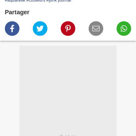
#aquarelle
#couleurs
#junk journal
Partager