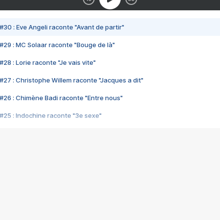
#30 : Eve Angeli raconte "Avant de partir"
#29 : MC Solaar raconte "Bouge de là"
28 : Lorie raconte "Je vais vite"
#27 : Christophe Willem raconte "Jacques a dit"
#26 : Chimène Badi raconte "Entre nous"
#25 : Indochine raconte "3e sexe"
#24 : Zaho raconte "C'est chelou"
#23 : Patrick Bruel raconte "Au café des délices"
#22 : Kyo raconte "Le chemin"
#21 : Nolwenn Leroy raconte "Cassé"
#20 : Patrick Hernandez raconte "Born to be alive"