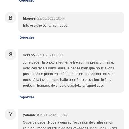
Répondre
B
blogorel
22/01/2021 10:44
Elle est jolie et harmonieuse.
Répondre
S
scrapo
22/01/2021 08:22
Jolie page.. ta photo elle-même tire sur l’impressionnisme,
avec ces reflets dans l'eau! Je pense bien que nous avons
pris la même photo en août dernier, en "remontant" du sud-
ouest, à la faveur d'une halte pour faire provision de farci
poitevin, fromage de chèvre et galette à l'angélique.
Répondre
Y
yolande k
21/01/2021 19:42
Superbe page ! Nous avons eu l'occasion de visiter ce joli
coin de France lors d'un de nos voyages ! <br /> <br /> Bises