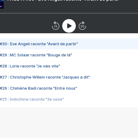
#30 : Eve Angeli raconte "Avant de partir"
#29 : MC Solaar raconte "Bouge de là"
28 : Lorie raconte "Je vais vite"
#27 : Christophe Willem raconte "Jacques a dit"
#26 : Chimène Badi raconte "Entre nous"
#25 : Indochine raconte "3e sexe"
#24 : Zaho raconte "C'est chelou"
#23 : Patrick Bruel raconte "Au café des délices"
#22 : Kyo raconte "Le chemin"