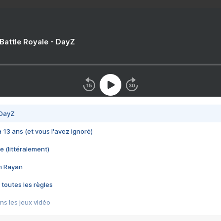
 Battle Royale - DayZ
 DayZ
 a 13 ans (et vous l'avez ignoré)
e (littéralement)
im Rayan
 toutes les règles
s les jeux vidéo
us choquant de Rockstar ? - Le scandale BULLY