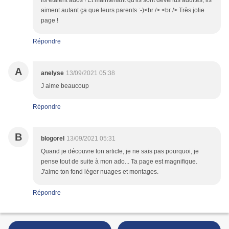
ils étaient ados ! Et maintenant qu'ils sont devenus adultes, ils
aiment autant ça que leurs parents :-)<br /> <br /> Très jolie
page !
Répondre
A
anelyse
13/09/2021 05:38
J aime beaucoup
Répondre
B
blogorel
13/09/2021 05:31
Quand je découvre ton article, je ne sais pas pourquoi, je
pense tout de suite à mon ado... Ta page est magnifique.
J'aime ton fond léger nuages et montages.
Répondre