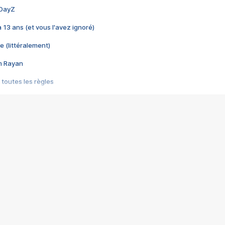
 DayZ
 a 13 ans (et vous l'avez ignoré)
e (littéralement)
im Rayan
 toutes les règles
s les jeux vidéo
us choquant de Rockstar ? - Le scandale BULLY
e plus moche de Steam
du RÊVE tourne au CAUCHEMAR
pendant 8 heures
it… à tort
umiliés par un jeu vidéo