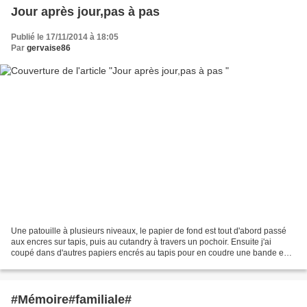
Jour après jour,pas à pas
Publié le 17/11/2014 à 18:05
Par
gervaise86
Une patouille à plusieurs niveaux, le papier de fond est tout d'abord passé
aux encres sur tapis, puis au cutandry à travers un pochoir. Ensuite j'ai
coupé dans d'autres papiers encrés au tapis pour en coudre une bande en
haut et en placer une autre sous...
#Mémoire#familiale#