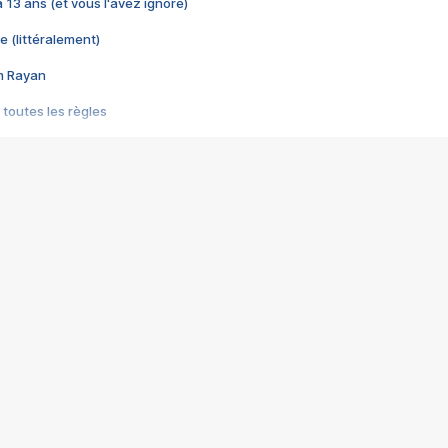
 a 13 ans (et vous l'avez ignoré)
e (littéralement)
im Rayan
 toutes les règles
s les jeux vidéo
us choquant de Rockstar ? - Le scandale BULLY
e plus moche de Steam
du RÊVE tourne au CAUCHEMAR
pendant 8 heures
it… à tort
umiliés par un jeu vidéo
ire - Final Fantasy 8
ti un empire - Age of Empires