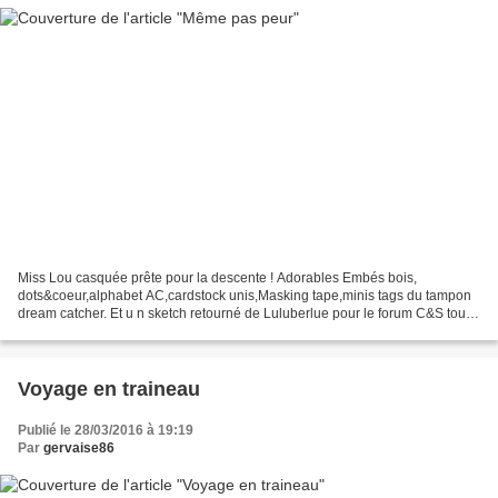
Miss Lou casquée prête pour la descente ! Adorables Embés bois,
dots&coeur,alphabet AC,cardstock unis,Masking tape,minis tags du tampon
dream catcher. Et u n sketch retourné de Luluberlue pour le forum C&S tout
simplement. A découvrir prochainement, avec...
Voyage en traineau
Publié le 28/03/2016 à 19:19
Par
gervaise86