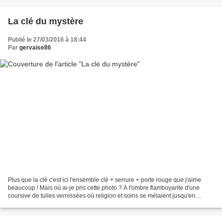
La clé du mystère
Publié le 27/03/2016 à 18:44
Par
gervaise86
Plus que la clé c'est ici l'ensemble clé + serrure + porte rouge que j'aime
beaucoup ! Mais où ai-je pris cette photo ? A l'ombre flamboyante d'une
coursive de tuiles vernissées où religion et soins se mélaient jusqu'en
1960.* Vous trouverez la clé du...