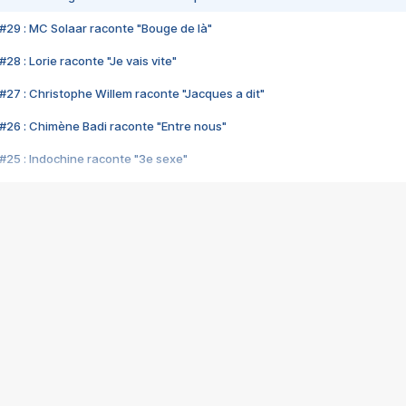
#29 : MC Solaar raconte "Bouge de là"
28 : Lorie raconte "Je vais vite"
#27 : Christophe Willem raconte "Jacques a dit"
#26 : Chimène Badi raconte "Entre nous"
#25 : Indochine raconte "3e sexe"
#24 : Zaho raconte "C'est chelou"
#23 : Patrick Bruel raconte "Au café des délices"
#22 : Kyo raconte "Le chemin"
#21 : Nolwenn Leroy raconte "Cassé"
#20 : Patrick Hernandez raconte "Born to be alive"
#19 : Lorie raconte "Près de moi"
#18 : Michael Jones raconte "A nos actes manqués" (avec Jean-Jacque