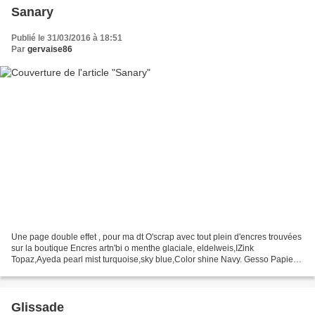
Sanary
Publié le 31/03/2016 à 18:51
Par
gervaise86
Une page double effet , pour ma dt O'scrap avec tout plein d'encres trouvées
sur la boutique Encres artn'bi o menthe glaciale, eldelweis,IZink
Topaz,Ayeda pearl mist turquoise,sky blue,Color shine Navy. Gesso Papier
Swirlcards Primavera, Alphabet, ruban...
Glissade