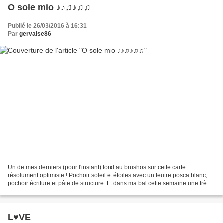
O sole mio ♪♪♫♪♫♫
Publié le 26/03/2016 à 16:31
Par
gervaise86
Un de mes derniers (pour l'instant) fond au brushos sur cette carte
résolument optimiste ! Pochoir soleil et étoiles avec un feutre posca blanc,
pochoir écriture et pâte de structure. Et dans ma bal cette semaine une très
jolie carte de remerciement reçue...
L♥VE