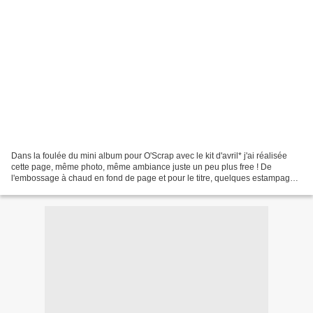
Dans la foulée du mini album pour O'Scrap avec le kit d'avril* j'ai réalisée
cette page, même photo, même ambiance juste un peu plus free ! De
l'embossage à chaud en fond de page et pour le titre, quelques estampages
en gris et un mélange d'alphabets....