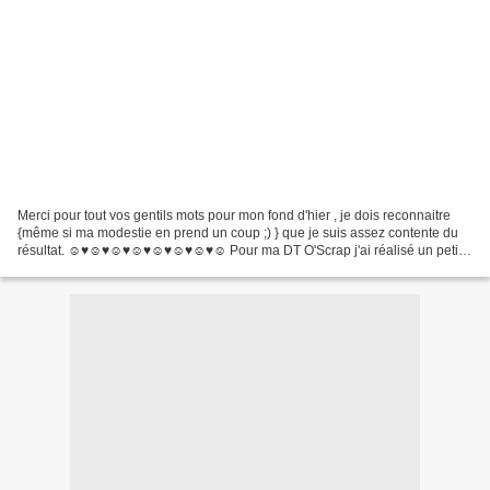
Merci pour tout vos gentils mots pour mon fond d'hier , je dois reconnaitre
{même si ma modestie en prend un coup ;) } que je suis assez contente du
résultat. ☺♥☺♥☺♥☺♥☺♥☺♥☺♥☺ Pour ma DT O'Scrap j'ai réalisé un petit
album avec le tout nouveau kit ; "patouille...