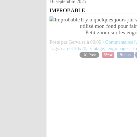
16 septembre 2025
IMPROBABLE
Il y a quelques jours j'ai 
utilisé mon fond pour fai
Petit zoom sur les engr
Posté par Gervaise à 06:00 -
Commentaires [
Tags:
carnet 20x20
,
vintage
,
engrenages
,
f
Repost