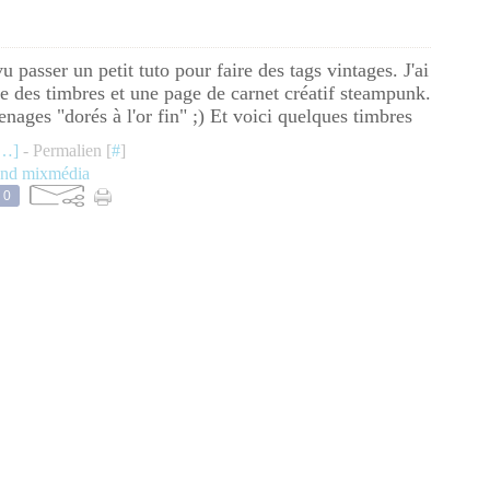
vu passer un petit tuto pour faire des tags vintages. J'ai
re des timbres et une page de carnet créatif steampunk.
enages "dorés à l'or fin" ;) Et voici quelques timbres
…
]
- Permalien [
#
]
ond mixmédia
0