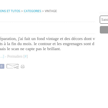
IONS ET TUTOS
>
CATEGORIES
>
VINTAGE
paration, j'ai fait un fond vintage et des décors dont v
ts à la fin du mois. le contour et les engrenages sont d
ais le scan ne capte pas le brillant.
…
]
- Permalien [
#
]
0