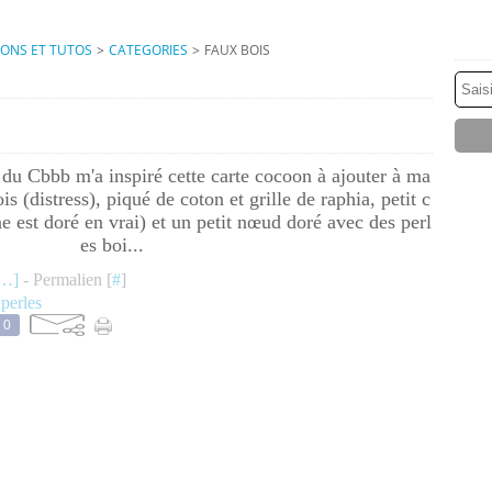
IONS ET TUTOS
>
CATEGORIES
>
FAUX BOIS
u Cbbb m'a inspiré cette carte cocoon à ajouter à ma
s (distress), piqué de coton et grille de raphia, petit c
ne est doré en vrai) et un petit nœud doré avec des perl
es boi...
…
]
- Permalien [
#
]
,
perles
0