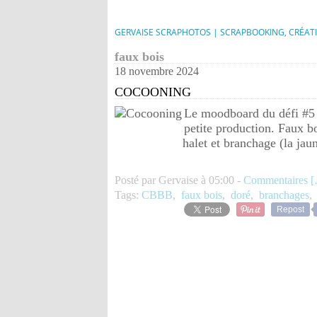
GERVAISE SCRAPHOTOS | SCRAPBOOKING, CRÉAT
faux bois
18 novembre 2024
COCOONING
Le moodboard du défi #5 d
petite production. Faux boi
halet et branchage (la jau
Posté par Gervaise à 05:00 -
Commentaires [
Tags:
CBBB
,
faux bois
,
doré
,
branchages
Repost