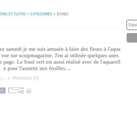
IONS ET TUTOS
>
CATEGORIES
>
ECHEC
 samedi je me suis amusée à faire des fleurs à l'aqua
e vue sur scrapmagazine. J'en ai utilisée quelques unes
te page. Le fond vert est aussi réalisé avec de l'aquarell
e pour l'assortir aux feuilles....
 [
…
]
- Permalien [
#
]
0