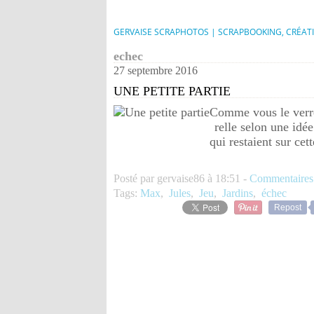
GERVAISE SCRAPHOTOS | SCRAPBOOKING, CRÉAT
echec
27 septembre 2016
UNE PETITE PARTIE
Comme vous le verrez
relle selon une idé
qui restaient sur cet
Posté par gervaise86 à 18:51 -
Commentaires
Tags:
Max
,
Jules
,
Jeu
,
Jardins
,
échec
Repost