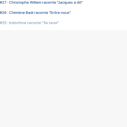
#27 : Christophe Willem raconte "Jacques a dit"
#26 : Chimène Badi raconte "Entre nous"
#25 : Indochine raconte "3e sexe"
#24 : Zaho raconte "C'est chelou"
#23 : Patrick Bruel raconte "Au café des délices"
#22 : Kyo raconte "Le chemin"
#21 : Nolwenn Leroy raconte "Cassé"
#20 : Patrick Hernandez raconte "Born to be alive"
#19 : Lorie raconte "Près de moi"
#18 : Michael Jones raconte "A nos actes manqués" (avec Jean-Jacque
#17 : Khaled raconte "Aïcha"
#16 : Corneille raconte "Parce qu'on vient de loin"
#15 : Indochine raconte "L'aventurier"