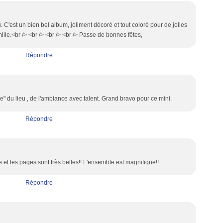
u. C'est un bien bel album, joliment décoré et tout coloré pour de jolies
lle.<br /> <br /> <br /> <br /> Passe de bonnes fêtes,
Répondre
" du lieu , de l'ambiance avec talent. Grand bravo pour ce mini.
Répondre
et les pages sont très belles!! L'ensemble est magnifique!!
Répondre