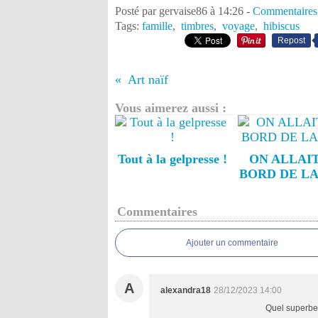
Posté par gervaise86 à 14:26 -
Commentaires
Tags:
famille
,
timbres
,
voyage
,
hibiscus
Repost
Art naïf
Vous aimerez aussi :
Tout à la gelpresse !
ON ALLAI
BORD DE L
Commentaires
Ajouter un commentaire
A
alexandra18
28/12/2023 14:00
Quel superbe 