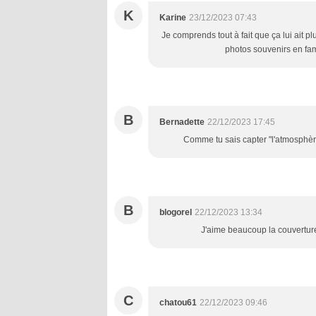
K
Karine
23/12/2023 07:43
Je comprends tout à fait que ça lui ait pl
photos souvenirs en fami
B
Bernadette
22/12/2023 17:45
Comme tu sais capter "l'atmosphère
B
blogorel
22/12/2023 13:34
J'aime beaucoup la couverture 
C
chatou61
22/12/2023 09:46