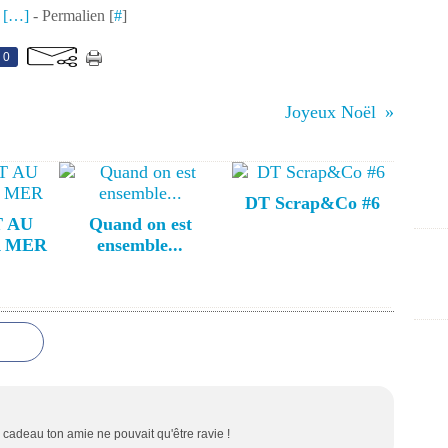
 [
…
]
- Permalien [
#
]
0
Joyeux Noël
DT Scrap&Co #6
T AU
Quand on est
A MER
ensemble...
cadeau ton amie ne pouvait qu'être ravie !