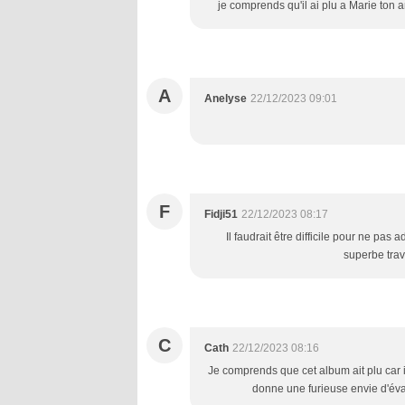
je comprends qu'il ai plu a Marie ton 
A
Anelyse
22/12/2023 09:01
F
Fidji51
22/12/2023 08:17
Il faudrait être difficile pour ne pas 
superbe trav
C
Cath
22/12/2023 08:16
Je comprends que cet album ait plu car il
donne une furieuse envie d'éva