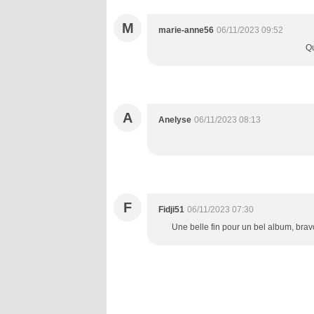
M
marie-anne56
06/11/2023 09:52
Qu
A
Anelyse
06/11/2023 08:13
F
Fidji51
06/11/2023 07:30
Une belle fin pour un bel album, bravo