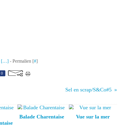
 [
…
]
- Permalien [
#
]
0
Sel en scrap/S&Co#5
Balade Charentaise
Vue sur la mer
ntaise