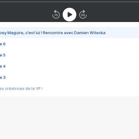
bey Maguire, c'est lui ! Rencontre avec Damien Witecka
e 6
e 5
e 4
e 3
s créatrices de la VF !
e 2
e 1
e Mektoub My Love arrive enfin ! Rencontre avec Shaïn Boumedine et Sal
i : après Toni en famille