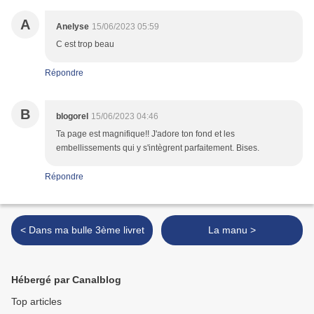
A
Anelyse
15/06/2023 05:59
C est trop beau
Répondre
B
blogorel
15/06/2023 04:46
Ta page est magnifique!! J'adore ton fond et les
embellissements qui y s'intègrent parfaitement. Bises.
Répondre
< Dans ma bulle 3ème livret
La manu >
Hébergé par Canalblog
Top articles