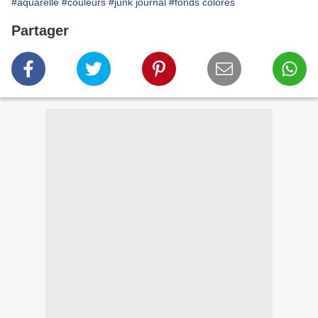
#aquarelle
#couleurs
#junk journal
#fonds colorés
Partager