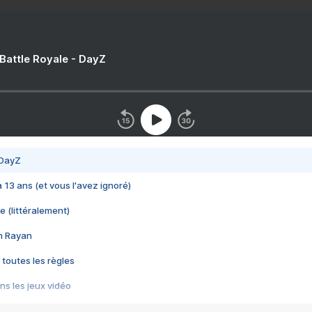
 Battle Royale - DayZ
 DayZ
 a 13 ans (et vous l'avez ignoré)
e (littéralement)
im Rayan
 toutes les règles
s les jeux vidéo
us choquant de Rockstar ? - Le scandale BULLY