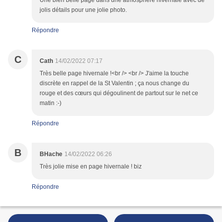
Une bien belle page dans une atmosphère hivernale avec de
jolis détails pour une jolie photo.
Répondre
C
Cath
14/02/2022 07:17
Très belle page hivernale !<br /> <br /> J'aime la touche
discrète en rappel de la St Valentin ; ça nous change du
rouge et des cœurs qui dégoulinent de partout sur le net ce
matin :-)
Répondre
B
BHache
14/02/2022 06:26
Très jolie mise en page hivernale ! biz
Répondre