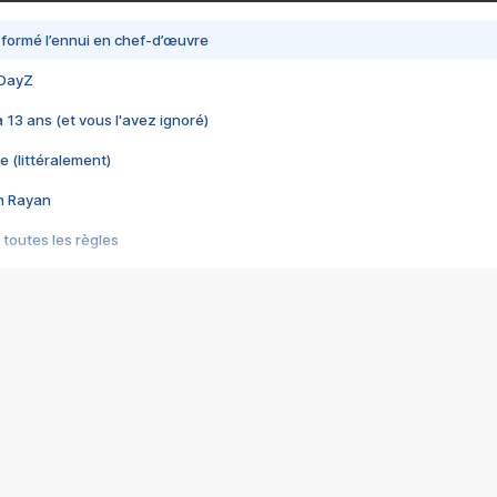
nsformé l’ennui en chef-d’œuvre
 DayZ
 a 13 ans (et vous l'avez ignoré)
e (littéralement)
im Rayan
 toutes les règles
s les jeux vidéo
us choquant de Rockstar ? - Le scandale BULLY
e plus moche de Steam
du RÊVE tourne au CAUCHEMAR
pendant 8 heures
it… à tort