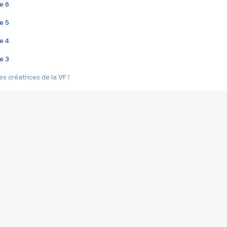
e 6
e 5
e 4
e 3
s créatrices de la VF !
e 2
e 1
e Mektoub My Love arrive enfin ! Rencontre avec Shaïn Boumedine et Sal
i : après Toni en famille
elle réalise le bouleversant Dites lui que je l'aime
ais ! Rencontre autour de Vie privée de Rebecca Zlotowski
 de Marguerite, Grave... Rencontre avec Ella Rumpf
 Les Rêveurs, un film intime sur la santé mentale