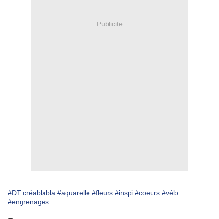
Publicité
#DT créablabla
#aquarelle
#fleurs
#inspi
#coeurs
#vélo
#engrenages