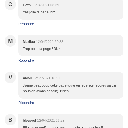
C
Cath
13/04/2021 08:39
très jolie ta page. biz
Répondre
M
Marilou
12/04/2021 20:33
Trop belle ta page ! Bizz
Répondre
V
Valou
12/04/2021 16:51
J'aime beaucoup cette page toute en légèreté (et dieu sait si
nous en avons besoin). Bises
Répondre
B
blogorel
12/04/2021 16:23
Elle est magnifique ta page, tu as été bien inspirée!!