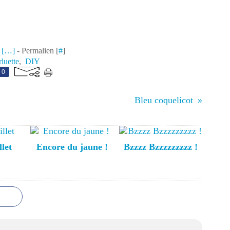
 [
…
]
- Permalien [
#
]
rluette
,
DIY
0
Bleu coquelicot
llet
Encore du jaune !
Bzzzz Bzzzzzzzzz !