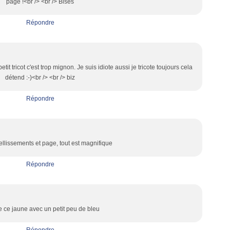
page !<br /> <br /> Bises
Répondre
it tricot c'est trop mignon. Je suis idiote aussi je tricote toujours cela
détend :-)<br /> <br /> biz
Répondre
llissements et page, tout est magnifique
Répondre
e ce jaune avec un petit peu de bleu