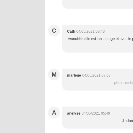
C
Cath
04/05/2021 08:43
waouhhh elle est top ta page et avec le pet
M
marlene
04/05/2021 07:07
photo, embe
A
anelyse
04/05/2021 05:49
J ador