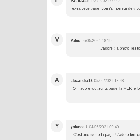
Patricia45
17/05/2021 00:42
extra cette page! Bon j'ai horreur de trico
V
Valou
05/05/2021 18:19
J'adore : la photo, les to
A
alexandra18
05/05/2021 13:48
Oh j'adore tout sur ta page, la MEP, le fo
Y
yolande k
04/05/2021 09:49
C'est une tuerie ta page ! J'adore ton f