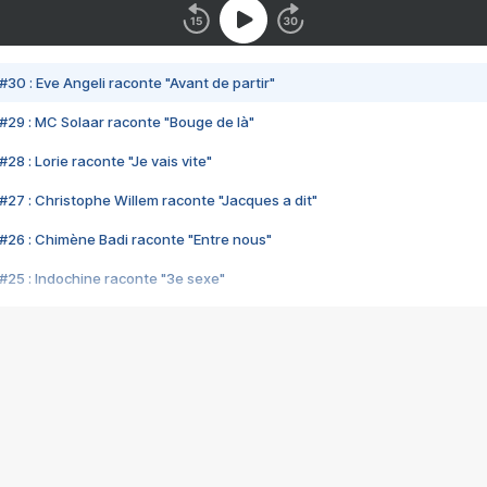
#30 : Eve Angeli raconte "Avant de partir"
#29 : MC Solaar raconte "Bouge de là"
28 : Lorie raconte "Je vais vite"
#27 : Christophe Willem raconte "Jacques a dit"
#26 : Chimène Badi raconte "Entre nous"
#25 : Indochine raconte "3e sexe"
#24 : Zaho raconte "C'est chelou"
#23 : Patrick Bruel raconte "Au café des délices"
#22 : Kyo raconte "Le chemin"
#21 : Nolwenn Leroy raconte "Cassé"
#20 : Patrick Hernandez raconte "Born to be alive"