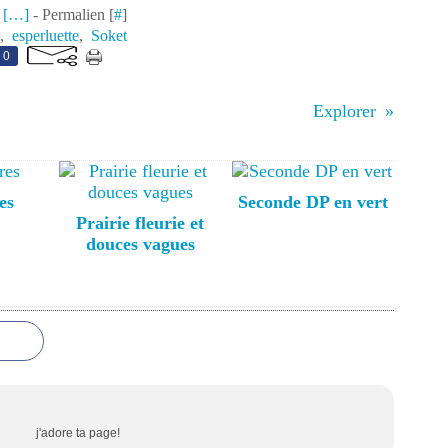
 [
…
]
- Permalien [
#
]
,
esperluette
,
Soket
0
Explorer
es
Seconde DP en vert
Prairie fleurie et
douces vagues
j'adore ta page!