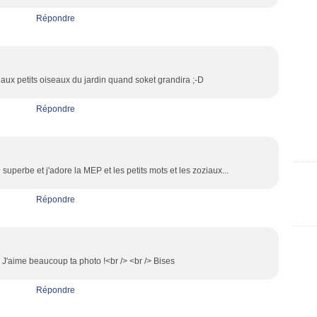
Répondre
n aux petits oiseaux du jardin quand soket grandira ;-D
Répondre
superbe et j'adore la MEP et les petits mots et les zoziaux...
Répondre
! J'aime beaucoup ta photo !<br /> <br /> Bises
Répondre