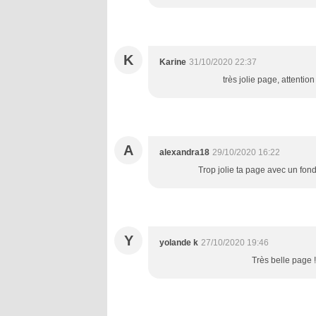
K
Karine
31/10/2020 22:37
très jolie page, attentio
A
alexandra18
29/10/2020 16:22
Trop jolie ta page avec un fond 
Y
yolande k
27/10/2020 19:46
Très belle page 