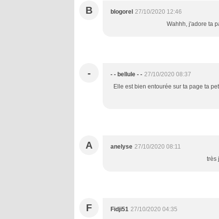
B
blogorel
27/10/2020 12:46
Wahhh, j'adore ta pa
-
- - bellule - -
27/10/2020 08:37
Elle est bien entourée sur ta page ta pet
A
anelyse
27/10/2020 08:11
très
F
Fidji51
27/10/2020 04:35