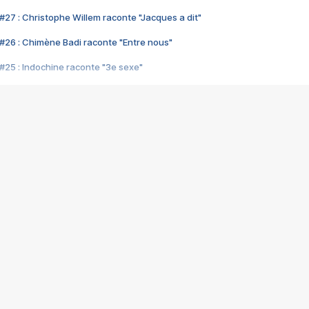
#27 : Christophe Willem raconte "Jacques a dit"
#26 : Chimène Badi raconte "Entre nous"
#25 : Indochine raconte "3e sexe"
#24 : Zaho raconte "C'est chelou"
#23 : Patrick Bruel raconte "Au café des délices"
#22 : Kyo raconte "Le chemin"
#21 : Nolwenn Leroy raconte "Cassé"
#20 : Patrick Hernandez raconte "Born to be alive"
#19 : Lorie raconte "Près de moi"
#18 : Michael Jones raconte "A nos actes manqués" (avec Jean-Jacque
#17 : Khaled raconte "Aïcha"
#16 : Corneille raconte "Parce qu'on vient de loin"