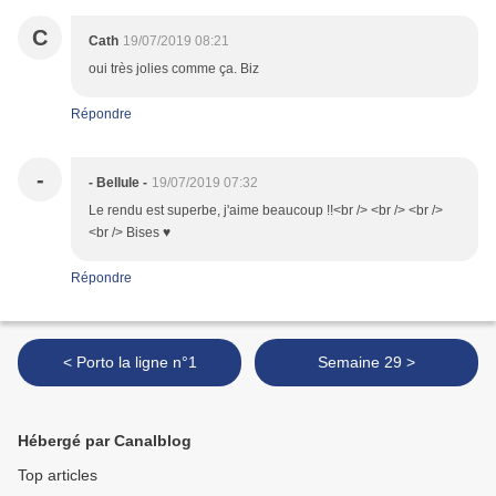
C
Cath
19/07/2019 08:21
oui très jolies comme ça. Biz
Répondre
-
- Bellule -
19/07/2019 07:32
Le rendu est superbe, j'aime beaucoup !!<br /> <br /> <br />
<br /> Bises ♥
Répondre
< Porto la ligne n°1
Semaine 29 >
Hébergé par Canalblog
Top articles