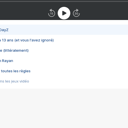
 DayZ
 a 13 ans (et vous l'avez ignoré)
e (littéralement)
im Rayan
 toutes les règles
s les jeux vidéo
us choquant de Rockstar ? - Le scandale BULLY
e plus moche de Steam
du RÊVE tourne au CAUCHEMAR
pendant 8 heures