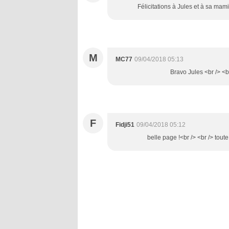
Félicitations à Jules et à sa mam
M
MC77
09/04/2018 05:13
Bravo Jules <br /> <b
F
Fidji51
09/04/2018 05:12
belle page !<br /> <br /> toute