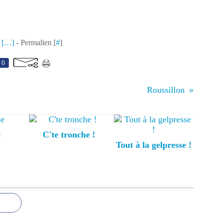
 [
…
]
- Permalien [
#
]
0
Roussillon
e
C'te tronche !
Tout à la gelpresse !